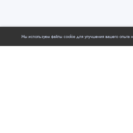
Мы используем файлы cookie для улучшения вашего опыта на
Популя
Еда
Local.Go - удобный выбор компаний и услуг в
вашем городе. Актуальные контактные данные,
Развле
режим работы, рейтинг и отзывы, цены на
Здоров
услуги, акции и новости компаний.