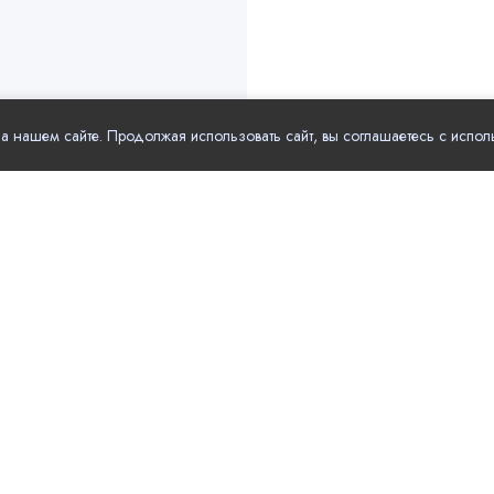
 нашем сайте. Продолжая использовать сайт, вы соглашаетесь с испол
рные разделы
Полезные ссылки
Обучение
Главная
чения
Магазины
Акции и скидки
ье
Услуги для
Новости компаний