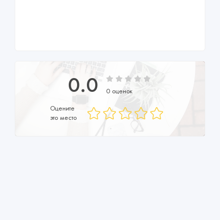
0.0
0 оценок
Оцените
это место