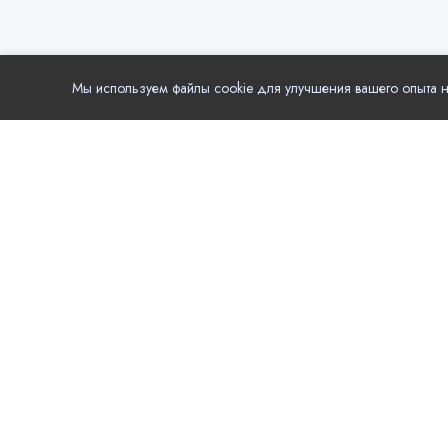
Мы используем файлы cookie для улучшения вашего опыта на
Популя
Еда
Local.Go - удобный выбор компаний и услуг в
вашем городе. Актуальные контактные данные,
Развле
режим работы, рейтинг и отзывы, цены на
Здоров
услуги, акции и новости компаний.
Красот