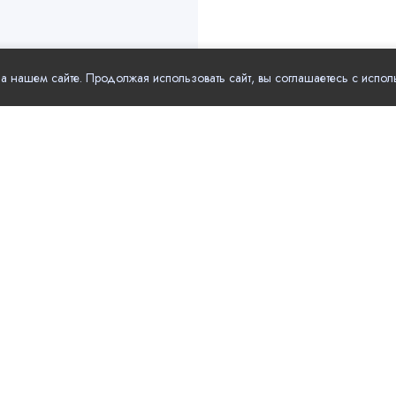
 нашем сайте. Продолжая использовать сайт, вы соглашаетесь с испол
рные разделы
Полезные ссылки
Услуги для
Главная
бизнеса
чения
Акции и скидки
Компании
ье
Новости компаний
Финансовые
а
учреждения