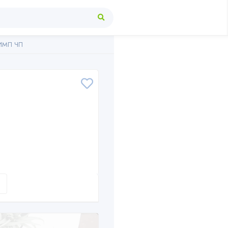
ИМП ЧП