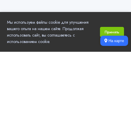
Мы используем файлы cookie для улучшения
вашего опыта на нашем сайте. Продолжая
Принять
использовать сайт, вы соглашаетесь с
использованием cookie.
На карте
Local.Go - удобный выбор компаний и услуг в вашем городе.
Актуальные контактные данные, режим работы, рейтинг и отзывы,
цены на услуги, акции и новости компаний.