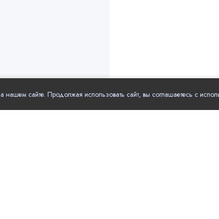
 нашем сайте. Продолжая использовать сайт, вы соглашаетесь с испол
рные разделы
Полезные ссылки
Зоо
Главная