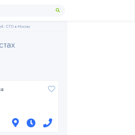
ей. СТО в Мостах
стах
ла