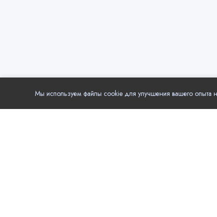
Мы используем файлы cookie для улучшения вашего опыта на
Популя
Еда
Local.Go - удобный выбор компаний и услуг в