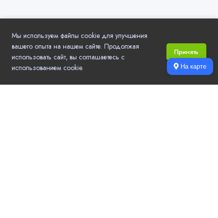
Мы используем файлы cookie для улучшения
вашего опыта на нашем сайте. Продолжая
Принять
использовать сайт, вы соглашаетесь с
использованием cookie.
На карте
Local.Go - удобный выбор компаний и услуг в вашем городе.
Актуальные контактные данные, режим работы, рейтинг и отзывы,
цены на услуги, акции и новости компаний.