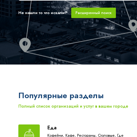
Не нашли то что искали?
Расширенный поиск
Популярные разделы
Полный список организаций и услуг в вашем городе
Еда
Кофейни,
Кафе,
Рестораны,
Столовые,
Где