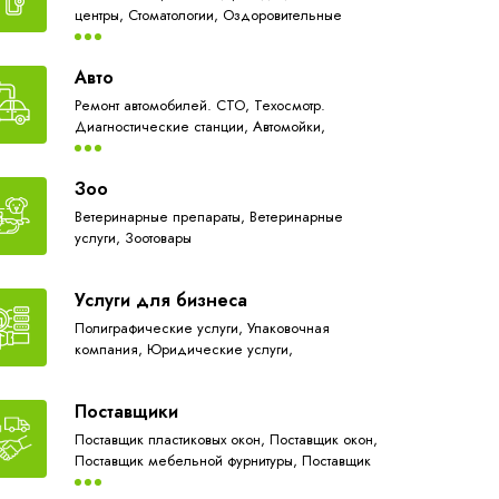
центры,
Стоматологии,
Оздоровительные
услуги,
Аптеки,
Медико-санитарная служба
Авто
Ремонт автомобилей. СТО,
Техосмотр.
Диагностические станции,
Автомойки,
Автозапчасти,
Автосалоны,
Аренда
автомобилей. Прокат авто,
Автоэкспертиза,
Зоо
независимая оценка стоимости автомобиля,
Такси,
АЗС,
Автотраспортная компания,
Ветеринарные препараты,
Ветеринарные
Автобусные перевозки,
Авторазборка,
услуги,
Зоотовары
Обслуживание автокондиционеров
Услуги для бизнеса
Полиграфические услуги,
Упаковочная
компания,
Юридические услуги,
Бухгалтерские услуги
Поставщики
Поставщик пластиковых окон,
Поставщик окон,
Поставщик мебельной фурнитуры,
Поставщик
сельскохозяйственной техники,
Поставщик