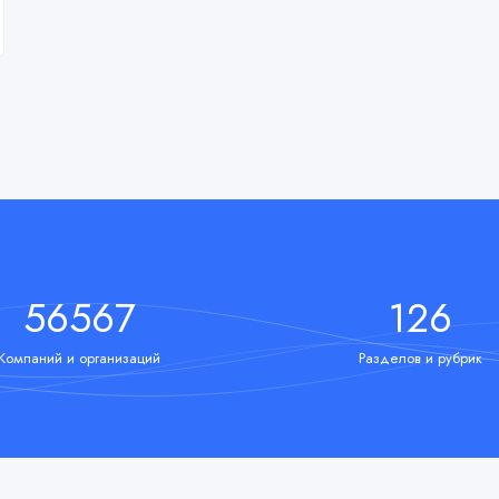
67342
150
Компаний и организаций
Разделов и рубрик