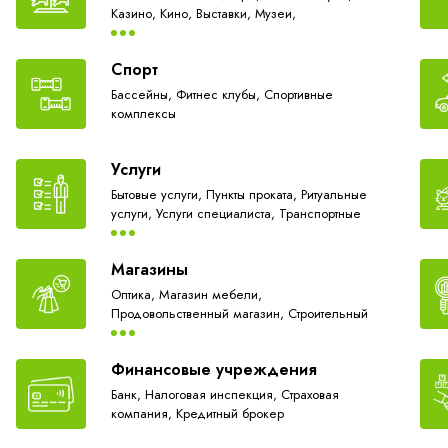
Казино,
Кино,
Выставки,
Музеи,
Компьютерные клубы,
Сауны, бани
Спорт
Бассейны,
Фитнес клубы,
Спортивные
комплексы
Услуги
Бытовые услуги,
Пункты проката,
Ритуальные
услуги,
Услуги специалиста,
Транспортные
услуги,
Экспедирование грузов
Магазины
Оптика,
Магазин мебели,
Продовольственный магазин,
Строительный
магазин,
Магазин цветов,
Магазин штор и
жалюзи,
Салоны плитки,
Салоны напольных
Финансовые учреждения
покрытий,
Магазин одежды,
Магазин товаров
для дома,
Торговые центры, гипермаркеты,
Банк,
Налоговая инспекция,
Страховая
Магазины инструмента,
Магазин тканей,
компания,
Кредитный брокер
Магазин кухонной мебели,
Магазины
сантехники,
Салоны дверей,
Магазин