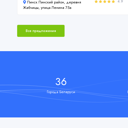
4.9
Пинск Пинский район, деревня
Жабчицы, улица Ленина 75а
Все предложения
43
Города Беларуси