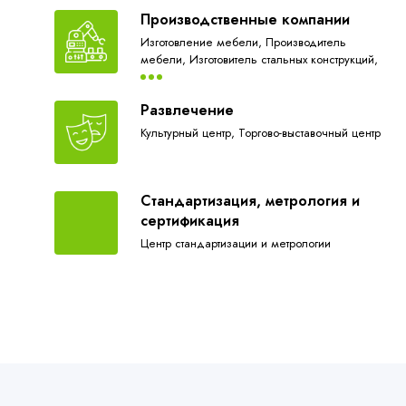
Производственные компании
Изготовление мебели,
Производитель
мебели,
Изготовитель стальных конструкций,
Компания по производству пластиковых
изделий,
Механический завод,
Развлечение
Машиностроительный завод,
Оператор
кабельного телевидения
Культурный центр,
Торгово-выставочный центр
Стандартизация, метрология и
сертификация
Центр стандартизации и метрологии