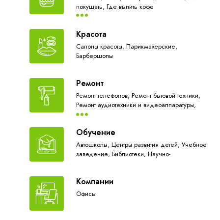
покушать,
Где выпить кофе
Красота
Салоны красоты,
Парикмахерские,
Барбершопы
Ремонт
Ремонт телефонов,
Ремонт бытовой техники,
Ремонт аудиотехники и видеоаппаратуры,
Ремонт мебели,
Ремонт обуви,
Ремонт зонтов,
Строительство
Обучение
Автошколы,
Центры развития детей,
Учебное
заведение,
Библиотеки,
Научно-
исследовательская организация
Компании
Офисы