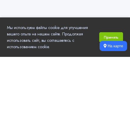
Мы используем файлы cookie для улучшения
вашего опыта на нашем сайте. Продолжая
Принять
использовать сайт, вы соглашаетесь с
использованием cookie.
На карте
Local.Go - удобный выбор компаний и услуг в вашем городе.
Актуальные контактные данные, режим работы, рейтинг и отзывы,