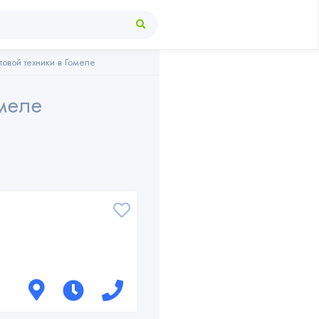
товой техники в Гомеле
омеле