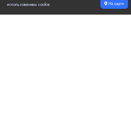
использованием cookie.
На карте
Local.Go - удобный выбор компаний и услуг в вашем городе.
Актуальные контактные данные, режим работы, рейтинг и отзывы,
цены на услуги, акции и новости компаний.
Популярные разделы
Еда
Поставщики
Развлечения
Производственные