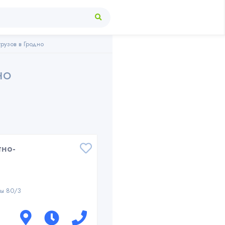
рузов в Гродно
но
тно-
лы 80/3