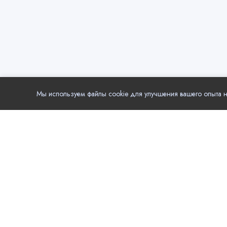
Мы используем файлы cookie для улучшения вашего опыта на
Популя
Еда
Local.Go - удобный выбор компаний и услуг в