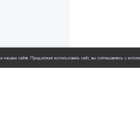
 нашем сайте. Продолжая использовать сайт, вы соглашаетесь с испол
рные разделы
Полезные ссылки
Поставщики
Главная