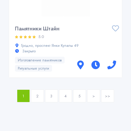
Памятники Штайн
5.0
Гродно, проспект Янки Купалы 49
Закрыто
Изготовление памятников
Ритуальные услуги
1
2
3
4
5
>
>>