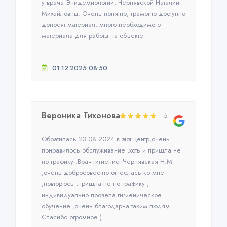
у врача Эпидемиологии, Чернявской Наталии
Михайловны. Очень понятно, грамотно доступно
доносят материал, много необходимого
материала для работы на объекте
01.12.2025 08:50
Вероника Тихонова
5
Обратилась 23.08.2024 в этот центр,очень
понравилось обслуживание ,хоть и пришла не
по графику .Врач-гигиенист Чернявская Н.М
,очень добросовестно отнеслась ко мне
,повторюсь ,пришла не по графику ,
индивидуально провела гигиеническое
обучение ,очень благодарна таким людям .
Спасибо огромное )