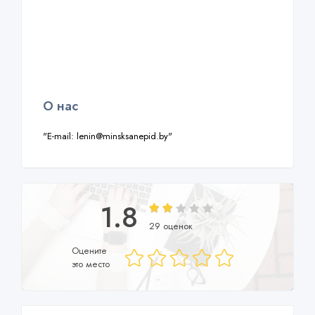
О нас
"E-mail: lenin@minsksanepid.by"
1.8
29 оценок
Оцените
это место