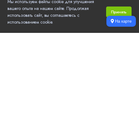
Мы используем файлы cookie для улучшения
вашего опыта на нашем сайте. Продолжая
Принять
использовать сайт, вы соглашаетесь с
использованием cookie.
На карте
Local.Go - удобный выбор компаний и услуг в вашем городе.
Актуальные контактные данные, режим работы, рейтинг и отзывы,
цены на услуги, акции и новости компаний.
Популярные разделы