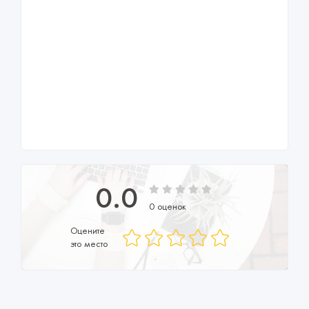
0.0
0 оценок
Оцените
это место